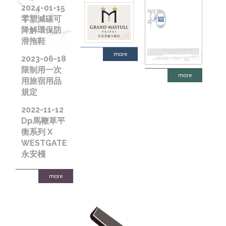
2024-01-15
零塑減碳可
降解環保防
滑拖鞋
more
2023-06-18
限制用一次
more
用旅宿用品
規定
2022-11-12
Dp馬鞭草平
衡系列 X
WESTGATE
永安棧
more