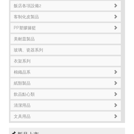
飯店各項設備2
客制化皮製品
PP塑膠籐籃
美耐皿製品
玻璃、瓷器系列
衣架系列
棉織品系
紙類製品
飲品點心類
清潔用品
文具用品