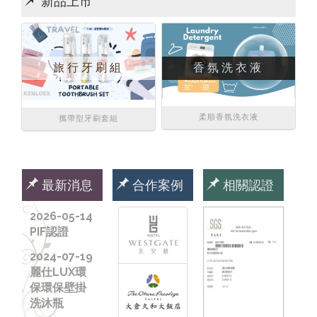
新品上市
香氛洗衣液
旅行牙刷組
柔順香氛洗衣液
攜帶型牙刷套組
最新消息
合作案例
相關認證
2026-05-14
PIF認證
2024-07-19
麗仕LUX環
保環保壁掛
洗沐瓶